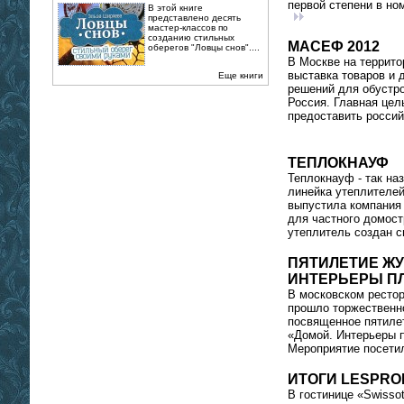
первой степени в но
В этой книге
представлено десять
мастер-классов по
созданию стильных
МАСЕФ 2012
оберегов "Ловцы снов"....
В Москве на террит
выставка товаров и 
Еще книги
решений для обустр
Россия. Главная цел
предоставить россий
ТЕПЛОКНАУФ
Теплокнауф - так на
линейка утеплителей
выпустила компания 
для частного домост
утеплитель создан с
ПЯТИЛЕТИЕ ЖУ
ИНТЕРЬЕРЫ П
В московском рестор
прошло торжественн
посвященное пятиле
«Домой. Интерьеры 
Мероприятие посети
ИТОГИ LESPRO
В гостинице «Swisso