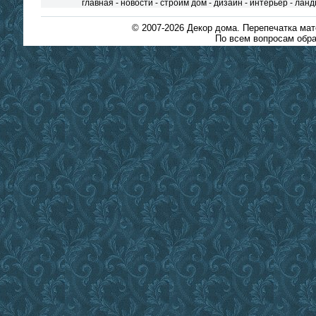
главная
-
новости
-
строим дом
-
дизайн
-
интерьер
-
ланд
© 2007-2026
Декор дома
. Перепечатка ма
По всем вопросам обра