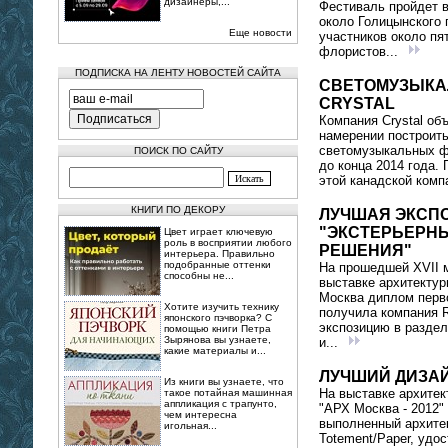
дизайнеры,...
Фестиваль пройдет в
около Голицынского 
Еще новости
участников около пя
флористов...
ПОДПИСКА НА ЛЕНТУ НОВОСТЕЙ САЙТА
СВЕТОМУЗЫКА
CRYSTAL
Компания Crystal об
намерении построит
светомузыкальных ф
ПОИСК ПО САЙТУ
до конца 2014 года.
этой канадской комп
КНИГИ ПО ДЕКОРУ
ЛУЧШАЯ ЭКСПО
"ЭКСТЕРЬЕРН
Цвет играет ключевую
роль в восприятии любого
РЕШЕНИЯ"
интерьера. Правильно
подобранные оттенки
На прошедшей XVII 
способны не...
выставке архитектур
Москва диплом перв
Хотите изучить технику
получила компания 
японского пэчворка? С
экспозицию в разде
помощью книги Петра
Зырянова вы узнаете,
и...
какие материалы и...
ЛУЧШИЙ ДИЗА
Из книги вы узнаете, что
На выставке архитек
такое потайная машинная
аппликация с трапунто,
"АРХ Москва - 2012" 
чем интересна
выполненный архите
игольная...
Totement/Paper, удо