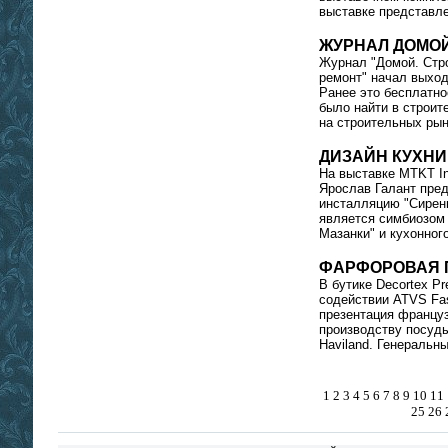
выставке представле
ЖУРНАЛ ДОМО
Журнал "Домой. Стр
ремонт" начал выход
Ранее это бесплатн
было найти в строит
на строительных рын
ДИЗАЙН КУХНИ
На выставке MTKT In
Ярослав Галант пре
инсталляцию "Сирень
является симбиозом 
Мазанки" и кухонного
ФАРФОРОВАЯ П
В бутике Decortex Pre
содействии ATVS Fas
презентация француз
производству посуд
Haviland. Генеральны
1
2
3
4
5
6
7
8
9
10
11
25
26