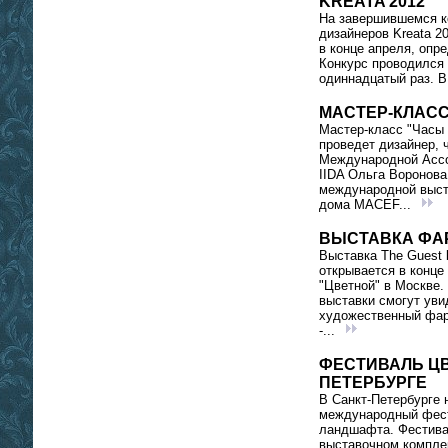
KREATA 2012
На завершившемся к
дизайнеров Kreata 2
в конце апреля, опр
Конкурс проводился
одиннадцатый раз. В
МАСТЕР-КЛАСС
Мастер-класс "Часы
проведет дизайнер, 
Международной Ассо
IIDA Ольга Воронова
международной выст
дома MACEF...
ВЫСТАВКА ФА
Выставка The Guest by
открывается в конце
"Цветной" в Москве.
выставки смогут уви
художественный фар
-...
ФЕСТИВАЛЬ ЦВ
ПЕТЕРБУРГЕ
В Санкт-Петербурге 
международный фест
ландшафта. Фестива
выставочном комплек