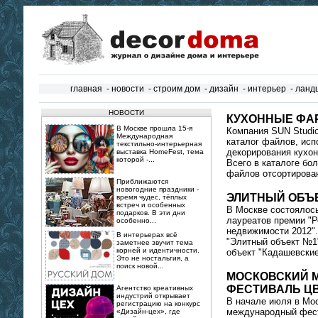
главная
-
новости
-
строим дом
-
дизайн
-
интерьер
-
ланд
НОВОСТИ
КУХОННЫЕ ФА
В Москве прошла 15‑я
Компания SUN Studi
Международная
каталог файлов, ис
текстильно‑интерьерная
декорирования кухо
выставка HomeFest, тема
которой -...
Всего в каталоге бо
файлов отсортирован
Приближаются
новогодние праздники -
ЭЛИТНЫЙ ОБЪЕ
время чудес, тёплых
встреч и особенных
В Москве состоялос
подарков. В эти дни
лауреатов премии "
особенно...
недвижимости 2012"
В интерьерах всё
"Элитный объект №1
заметнее звучит тема
корней и идентичности.
объект "Кадашевские
Это не ностальгия, а
поиск новой...
МОСКОВСКИЙ 
ФЕСТИВАЛЬ Ц
Агентство креативных
индустрий открывает
В начале июля в Мос
регистрацию на конкурс
международный фест
«Дизайн-цех», где