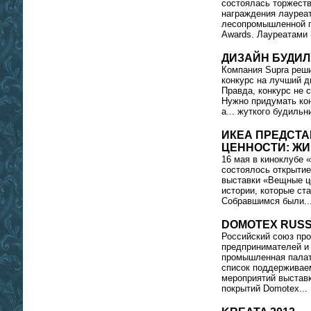
состоялась торжест
награждения лауреа
лесопромышленной 
Awards. Лауреатами 
ДИЗАЙН БУДИЛ
Компания Supra реш
конкурс на лучший д
Правда, конкурс не 
Нужно придумать кон
а... жуткого будильни
ИКЕА ПРЕДСТА
ЦЕННОСТИ: Ж
16 мая в киноклубе 
состоялось открытие
выставки «Вещные ц
истории, которые с
Собравшимся были..
DOMOTEX RUSSI
Российский союз пр
предпринимателей и 
промышленная палат
список поддерживае
мероприятий выстав
покрытий Domotex...