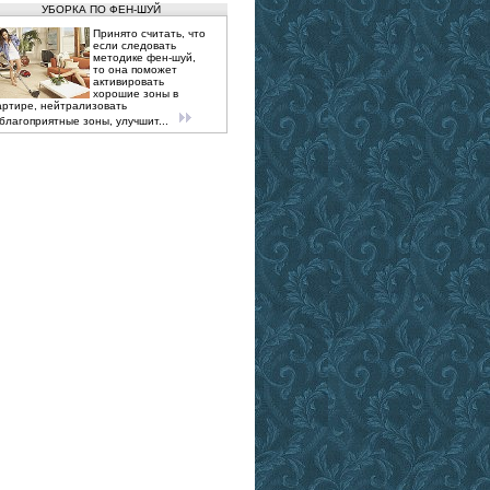
УБОРКА ПО ФЕН-ШУЙ
Принято считать, что
если следовать
методике фен-шуй,
то она поможет
активировать
хорошие зоны в
артире, нейтрализовать
благоприятные зоны, улучшит...