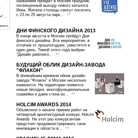
названием пройдет в Москве праздник,
посвященный выходу нового каталога
ь
Икеа. Жители столицы смогут посетить
с 23 по 25 августа парк...
"....
книги
ДНИ ФИНСКОГО ДИЗАЙНА 2013
В конце августа в Москве пройдут Дни
финского дизайна. Все мероприятия, в
отличие от прошлогодних, уместятся в
один день. Темой этого года выбран
"Дизайн рабочего...
БУДУЩИЙ ОБЛИК ДИЗАЙН-ЗАВОДА
"ФЛАКОН"
В ближайшем времени облик дизайн-
завода "Флакон" в Москве несколько
изменится. На территории появятся
новые беседки, многофункциональные
скамейки и даже стена из...
HOLCIM AWARDS 2014
Объявлено о начале приема работ на
четвертый архитектурный конкурс Holcim
Awards. На этот раз конкурсантам
предстоит продемонстрировать свои
инновации в области в...