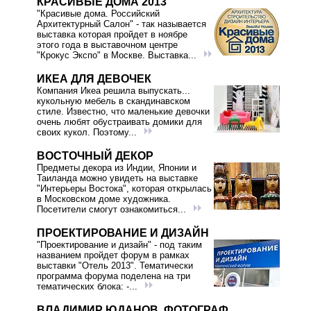
КРАСИВЫЕ ДОМА 2013
"Красивые дома. Российский
Архитектурный Салон" - так называется
выставка которая пройдет в ноябре
этого года в выставочном центре
"Крокус Экспо" в Москве. Выставка...
ИКЕА ДЛЯ ДЕВОЧЕК
Компания Икеа решила выпускать...
кукольную мебель в скандинавском
стиле. Известно, что маленькие девочки
очень любят обустраивать домики для
своих кукол. Поэтому...
ВОСТОЧНЫЙ ДЕКОР
Предметы декора из Индии, Японии и
Таиланда можно увидеть на выставке
"Интерьеры Востока", которая открылась
в Московском доме художника.
Посетители смогут ознакомиться...
ПРОЕКТИРОВАНИЕ И ДИЗАЙН
"Проектирование и дизайн" - под таким
названием пройдет форум в рамках
выставки "Отель 2013". Тематически
программа форума поделена на три
тематических блока: -...
ВЛАДИМИР ЮДАНОВ. ФОТОГРАФ,