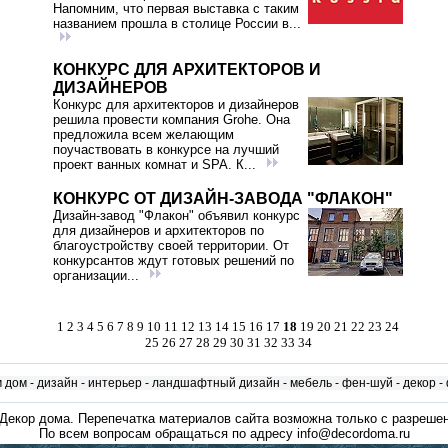
Напомним, что первая выставка с таким
названием прошла в столице России в...
КОНКУРС ДЛЯ АРХИТЕКТОРОВ И
ДИЗАЙНЕРОВ
Конкурс для архитекторов и дизайнеров
решила провести компания Grohe. Она
предложила всем желающим
поучаствовать в конкурсе на лучший
проект ванных комнат и SPA. К...
КОНКУРС ОТ ДИЗАЙН-ЗАВОДА "ФЛАКОН"
Дизайн-завод "Флакон" объявил конкурс
для дизайнеров и архитекторов по
благоустройству своей территории. От
конкурсантов ждут готовых решений по
организации...
1
2
3
4
5
6
7
8
9
10
11
12
13
14
15
16
17
18
19
20
21
22
23
24
25
26
27
28
29
30
31
32
33
34
м дом
-
дизайн
-
интерьер
-
ландшафтный дизайн
-
мебель
-
фен-шуй
-
декор
-
Декор дома
. Перепечатка материалов сайта возможна только с разрешен
По всем вопросам обращаться по адресу info@decordoma.ru