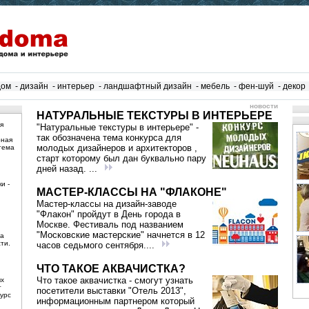
дом
-
дизайн
-
интерьер
-
ландшафтный дизайн
-
мебель
-
фен-шуй
-
декор
новости
НАТУРАЛЬНЫЕ ТЕКСТУРЫ В ИНТЕРЬЕРЕ
я
"Натуральные текстуры в интерьере" -
так обозначена тема конкурса для
рная
молодых дизайнеров и архитекторов ,
тема
старт которому был дан буквально пару
дней назад. ...
и -
МАСТЕР-КЛАССЫ НА "ФЛАКОНЕ"
Мастер-классы на дизайн-заводе
"Флакон" пройдут в День города в
Москве. Фестиваль под названием
"Московские мастерские" начнется в 12
ма
ти.
часов седьмого сентября....
ЧТО ТАКОЕ АКВАЧИСТКА?
Что такое аквачистка - смогут узнать
ых
т
посетители выставки "Отель 2013",
урс
информационным партнером который