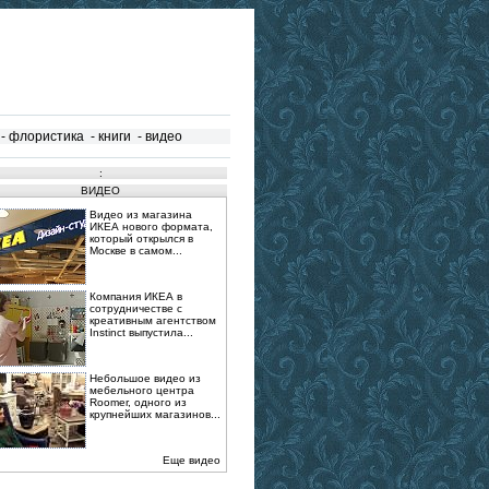
-
флористика
-
книги
-
видео
:
ВИДЕО
Видео из магазина
ИКЕА нового формата,
который открылся в
Москве в самом...
Компания ИКЕА в
сотрудничестве с
креативным агентством
Instinct выпустила...
Небольшое видео из
мебельного центра
Roomer, одного из
крупнейших магазинов...
Еще видео