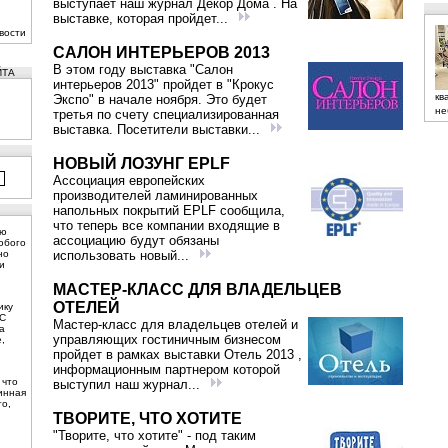
выступает наш журнал Декор Дома . На
выставке, которая пройдет...
вости
САЛОН ИНТЕРЬЕРОВ 2013
В этом году выставка "Салон
ЙТА
интерьеров 2013" пройдет в "Крокус
кв
Экспо" в начале ноября. Это будет
не
третья по счету специализированная
выставка. Посетители выставки...
НОВЫЙ ЛОЗУНГ EPLF
Ассоциация европейских
производителей ламинированных
напольных покрытий EPLF сообщила,
что теперь все компании входящие в
ую
аcсоциацию будут обязаны
юбого
но
использовать новый...
и
МАСТЕР-КЛАСС ДЛЯ ВЛАДЕЛЬЦЕВ
ОТЕЛЕЙ
ику
 С
Мастер-класс для владельцев отелей и
а
управляющих гостиничным бизнесом
,
пройдет в рамках выставки Отель 2013 ,
информационным партнером которой
 что
выступил наш журнал...
инная
то,
ТВОРИТЕ, ЧТО ХОТИТЕ
"Творите, что хотите" - под таким