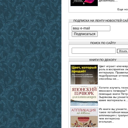
дизайнеры,...
Еще но
ПОДПИСКА НА ЛЕНТУ НОВОСТЕЙ СА
ПОИСК ПО САЙТУ
КНИГИ ПО ДЕКОРУ
Цвет играет ключев
роль в восприятии л
интерьера. Правиль
подобранные оттенк
способны не...
Хотите изучить техн
японского пэчворка?
помощью книги Петр
Зырянова вы узнаете
какие материалы и...
Из книги вы узнаете,
такое потайная маш
аппликация с трапун
чем интересна
игольная...