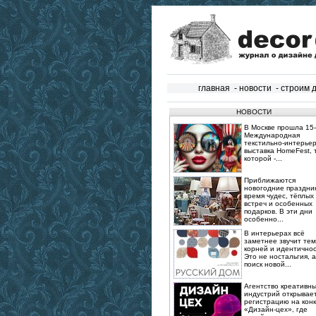
главная
-
новости
-
строим 
НОВОСТИ
В Москве прошла 15‑
Международная
текстильно‑интерье
выставка HomeFest, 
которой -...
Приближаются
новогодние праздник
время чудес, тёплых
встреч и особенных
подарков. В эти дни
особенно...
В интерьерах всё
заметнее звучит те
корней и идентичнос
Это не ностальгия, а
поиск новой...
Агентство креативн
индустрий открывае
регистрацию на конк
«Дизайн-цех», где