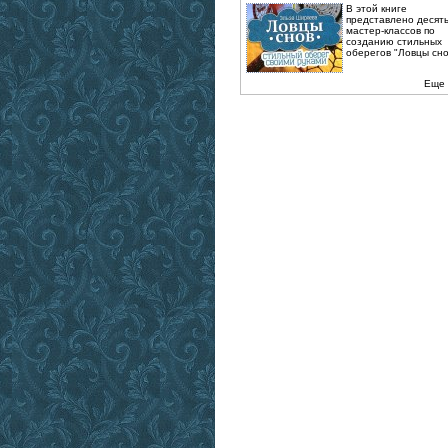
В этой книге
представлено десят
мастер-классов по
созданию стильных
оберегов "Ловцы снов
Еще 