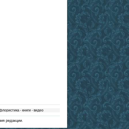
флористика
-
книги
-
видео
ия редакции.