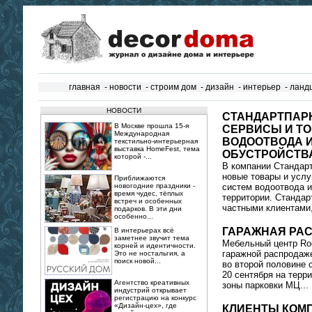
главная
-
новости
-
строим дом
-
дизайн
-
интерьер
-
ланд
НОВОСТИ
СТАНДАРТПАР
В Москве прошла 15‑я
СЕРВИСЫ И ТО
Международная
ВОДООТВОДА 
текстильно‑интерьерная
выставка HomeFest, тема
ОБУСТРОЙСТВ
которой -...
В компании Стандар
новые товары и услу
Приближаются
новогодние праздники -
систем водоотвода и
время чудес, тёплых
территории. Стандар
встреч и особенных
частными клиентами,
подарков. В эти дни
особенно...
ГАРАЖНАЯ РАС
В интерьерах всё
заметнее звучит тема
Мебельный центр Ro
корней и идентичности.
гаражной распродаже
Это не ностальгия, а
поиск новой...
во второй половине 
20 сентября на терр
Агентство креативных
зоны парковки МЦ...
индустрий открывает
регистрацию на конкурс
«Дизайн-цех», где
КЛИЕНТЫ КОМ