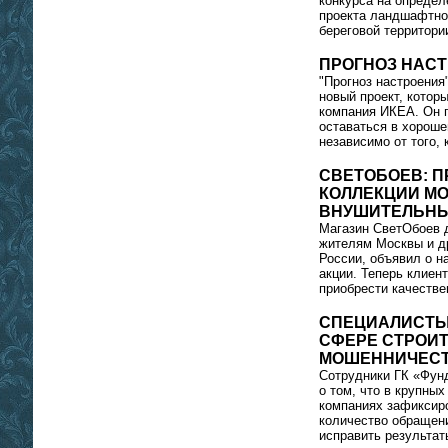
конкурса на определ
проекта ландшафтно
береговой территори
ПРОГНОЗ НАС
"Прогноз настроения"
новый проект, котор
компания ИКЕА. Он 
оставаться в хороше
независимо от того, 
СВЕТОБОЕВ: 
КОЛЛЕКЦИИ М
ВНУШИТЕЛЬНЫ
Магазин СветОбоев 
жителям Москвы и д
России, объявил о н
акции. Теперь клиен
приобрести качестве
СПЕЦИАЛИСТЫ 
СФЕРЕ СТРОИТ
МОШЕННИЧЕСТ
Сотрудники ГК «Фун
о том, что в крупны
компаниях зафиксир
количество обращен
исправить результат