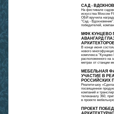
САД - ВДОХНО
На фестивале садово
искусства Moscow F
ОБИ вручила наград
"Сад - Вдохновение"
победителей, компан
МФК КУНЦЕВО 
АВАНГАРД ГЛ
АРХИТЕКТОРО
В конце июня состоя
нового многофункци
комплекса "Кунцево 
расположенного на з
метрах от станции м
МЕБЕЛЬНАЯ Ф
УЧАСТИЕ В РЕ
РОССИЙСКИХ 
Реалити-шоу «Сдела
посвященное продук
компаний и транслир
телеканалу 360, при
в проекте мебельну
ПРОЕКТ ПОБЕД
АРХИТЕКТУРНО