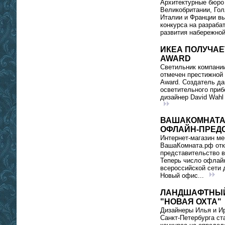
Архитектурные бюро 
Великобритании, Гол
Италии и Франции в
конкурса на разраба
развития набережной
ИКЕА ПОЛУЧАЕ
AWARD
Светильник компани
отмечен престижной 
Award. Создатель да
осветительного приб
дизайнер David Wahl
ВАШАКОМНАТА
ОФЛАЙН-ПРЕД
Интернет-магазин м
ВашаКомната.рф отк
представительство в
Теперь число офлай
всероссийской сети 
Новый офис...
ЛАНДШАФТНЫЙ
"НОВАЯ ОХТА"
Дизайнеры Илья и И
Санкт-Петербурга с