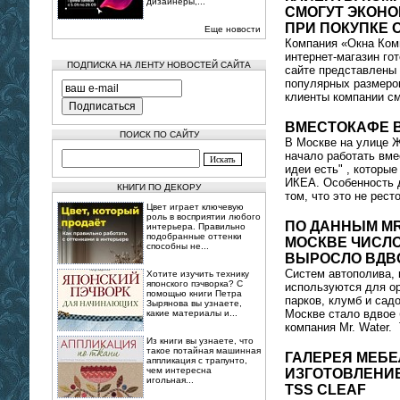
дизайнеры,...
СМОГУТ ЭКОНО
ПРИ ПОКУПКЕ 
Еще новости
Компания «Окна Ком
интернет-магазин го
ПОДПИСКА НА ЛЕНТУ НОВОСТЕЙ САЙТА
сайте представлены
популярных размеров
клиенты компании см
ВМЕСТОКАФЕ 
ПОИСК ПО САЙТУ
В Москве на улице Ж
начало работать вм
идеи есть" , которы
ИКЕА. Особенность 
КНИГИ ПО ДЕКОРУ
том, что это не ресто
Цвет играет ключевую
роль в восприятии любого
ПО ДАННЫМ MR.
интерьера. Правильно
подобранные оттенки
МОСКВЕ ЧИСЛ
способны не...
ВЫРОСЛО ВДВ
Систем автополива, 
Хотите изучить технику
японского пэчворка? С
используются для ор
помощью книги Петра
парков, клумб и садо
Зырянова вы узнаете,
Москве стало вдвое
какие материалы и...
компания Mr. Water. 
Из книги вы узнаете, что
такое потайная машинная
ГАЛЕРЕЯ МЕБЕ
аппликация с трапунто,
чем интересна
ИЗГОТОВЛЕНИЕ
игольная...
TSS CLEAF