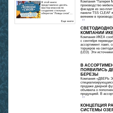
Компания "Галерея 
В этой книге
производство мебел
представлено десять
мастер-классов по
фасадов из эко-плит
созданию стильных
панели TSS CLEAF 
оберегов "Ловцы снов"....
веянием в производс
Еще книги
СВЕТОДИОДНО
КОМПАНИИ ИК
Компания ИКЕА сооб
с сентября переводи
ассортимент ламп, с
торшеров на светод
(LED). Эти источник
В АССОРТИМЕН
ПОЯВИЛИСЬ Д
БЕРЕЗЫ
Компания «ДВЕРЬ 
специализирующаяся
продаже дверной фу
объявила о пополнен
продукцией. В ассор
КОНЦЕПЦИЯ Р
СИСТЕМЫ ОЗЕ