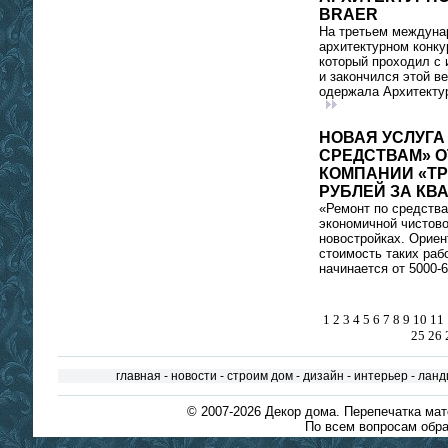
BRAER
На третьем междуна
архитектурном конку
который проходил с 
и закончился этой в
одержала Архитектур
НОВАЯ УСЛУГА
СРЕДСТВАМ» О
КОМПАНИИ «ТР
РУБЛЕЙ ЗА КВ
«Ремонт по средства
экономичной чистово
новостройках. Орие
стоимость таких раб
начинается от 5000-6
1
2
3
4
5
6
7
8
9
10
11
25
26
главная
-
новости
-
строим дом
-
дизайн
-
интерьер
-
ланд
© 2007-2026
Декор дома
. Перепечатка ма
По всем вопросам обра