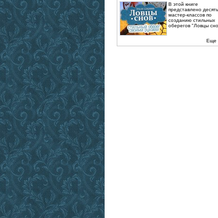
В этой книге
представлено десят
мастер-классов по
созданию стильных
оберегов "Ловцы снов
Еще 