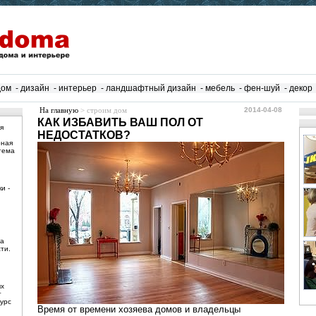
дом
-
дизайн
-
интерьер
-
ландшафтный дизайн
-
мебель
-
фен-шуй
-
декор
На главную
> строим дом
2014-04-08
КАК ИЗБАВИТЬ ВАШ ПОЛ ОТ
я
НЕДОСТАТКОВ?
рная
тема
и -
ма
ти.
ых
т
урс
Время от времени хозяева домов и владельцы