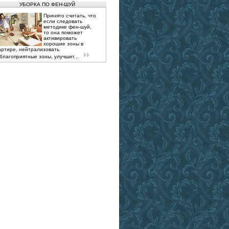
УБОРКА ПО ФЕН-ШУЙ
Принято считать, что
если следовать
методике фен-шуй,
то она поможет
активировать
хорошие зоны в
артире, нейтрализовать
благоприятные зоны, улучшит...