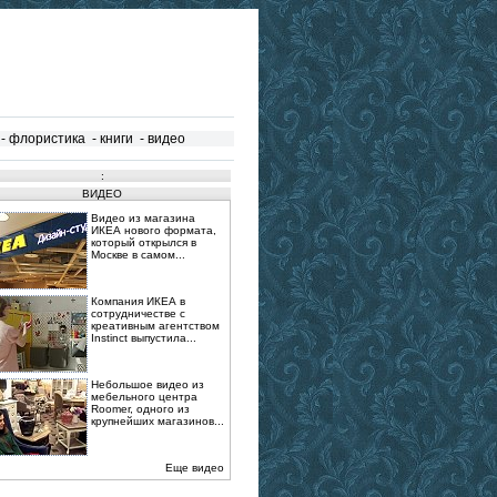
-
флористика
-
книги
-
видео
:
ВИДЕО
Видео из магазина
ИКЕА нового формата,
который открылся в
Москве в самом...
Компания ИКЕА в
сотрудничестве с
креативным агентством
Instinct выпустила...
Небольшое видео из
мебельного центра
Roomer, одного из
крупнейших магазинов...
Еще видео