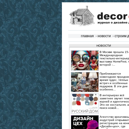
главная
-
новости
-
строим 
НОВОСТИ
В Москве прошла 15‑
Международная
текстильно‑интерье
выставка HomeFest, 
которой -...
Приближаются
новогодние праздник
время чудес, тёплых
встреч и особенных
подарков. В эти дни
особенно...
В интерьерах всё
заметнее звучит те
корней и идентичнос
Это не ностальгия, а
поиск новой...
Агентство креативн
индустрий открывае
регистрацию на конк
«Дизайн-цех», где