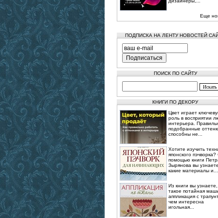
дизайнеры,...
Еще но
ПОДПИСКА НА ЛЕНТУ НОВОСТЕЙ СА
ПОИСК ПО САЙТУ
КНИГИ ПО ДЕКОРУ
Цвет играет ключев
роль в восприятии л
интерьера. Правиль
подобранные оттенк
способны не...
Хотите изучить техн
японского пэчворка?
помощью книги Петр
Зырянова вы узнаете
какие материалы и...
Из книги вы узнаете,
такое потайная маш
аппликация с трапун
чем интересна
игольная...