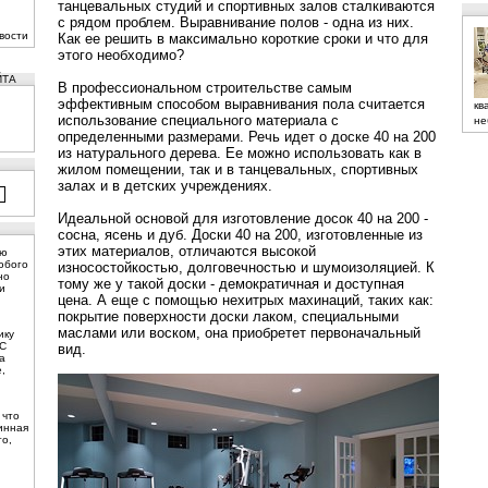
танцевальных студий и спортивных залов сталкиваются
с рядом проблем. Выравнивание полов - одна из них.
вости
Как ее решить в максимально короткие сроки и что для
этого необходимо?
ЙТА
В профессиональном строительстве самым
эффективным способом выравнивания пола считается
кв
использование специального материала с
не
определенными размерами. Речь идет о доске
40 на 200
из натурального дерева. Ее можно использовать как в
жилом помещении, так и в танцевальных, спортивных
залах и в детских учреждениях.
Идеальной основой для изготовление досок 40 на 200 -
сосна, ясень и дуб. Доски 40 на 200, изготовленные из
этих материалов, отличаются высокой
ую
юбого
износостойкостью, долговечностью и шумоизоляцией. К
но
тому же у такой доски - демократичная и доступная
и
цена. А еще с помощью нехитрых махинаций, таких как:
покрытие поверхности доски лаком, специальными
маслами или воском, она приобретет первоначальный
ику
 С
вид.
а
,
 что
инная
то,