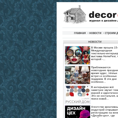
главная
-
новости
-
строим 
НОВОСТИ
В Москве прошла 15‑
Международная
текстильно‑интерье
выставка HomeFest, 
которой -...
Приближаются
новогодние праздник
время чудес, тёплых
встреч и особенных
подарков. В эти дни
особенно...
В интерьерах всё
заметнее звучит те
корней и идентичнос
Это не ностальгия, а
поиск новой...
Агентство креативн
индустрий открывае
регистрацию на конк
«Дизайн-цех», где