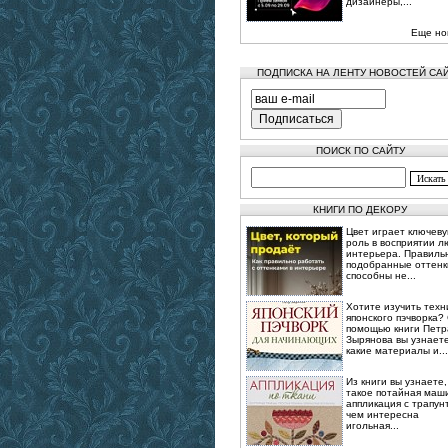
дизайнеры,...
Еще но
ПОДПИСКА НА ЛЕНТУ НОВОСТЕЙ СА
ПОИСК ПО САЙТУ
КНИГИ ПО ДЕКОРУ
Цвет играет ключев
роль в восприятии л
интерьера. Правиль
подобранные оттенк
способны не...
Хотите изучить техн
японского пэчворка?
помощью книги Петр
Зырянова вы узнаете
какие материалы и...
Из книги вы узнаете,
такое потайная маш
аппликация с трапун
чем интересна
игольная...