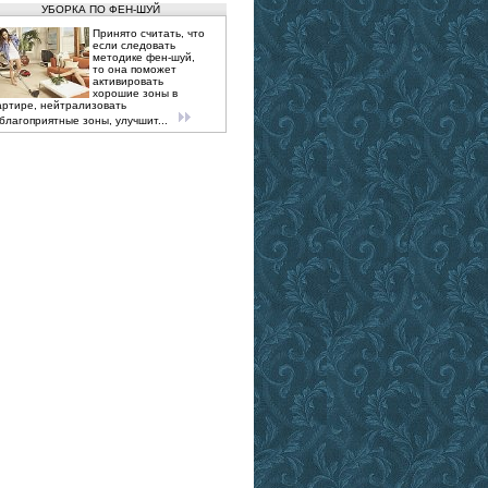
УБОРКА ПО ФЕН-ШУЙ
Принято считать, что
если следовать
методике фен-шуй,
то она поможет
активировать
хорошие зоны в
артире, нейтрализовать
благоприятные зоны, улучшит...