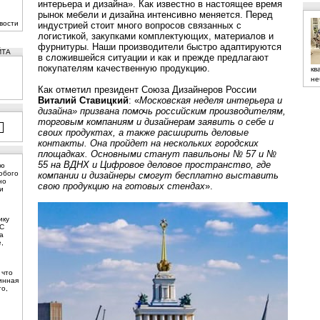
интерьера и дизайна». Как известно в настоящее время
рынок мебели и дизайна интенсивно меняется. Перед
вости
индустрией стоит много вопросов связанных с
логистикой, закупками комплектующих, материалов и
фурнитуры. Наши производители быстро адаптируются
ЙТА
в сложившейся ситуации и как и прежде предлагают
покупателям качественную продукцию.
кв
не
Как отметил президент Союза Дизайнеров России
Виталий Ставицкий
: «
Московская неделя интерьера и
дизайна» призвана помочь российским производителям,
торговым компаниям и дизайнерам заявить о себе и
своих продуктах, а также расширить деловые
контакты. Она пройдет на нескольких городских
площадках. Основными станут павильоны № 57 и №
55 на ВДНХ и Цифровое деловое пространство, где
ую
юбого
компании и дизайнеры смогут бесплатно выставить
но
свою продукцию на готовых стендах
».
и
ику
 С
а
,
 что
инная
то,