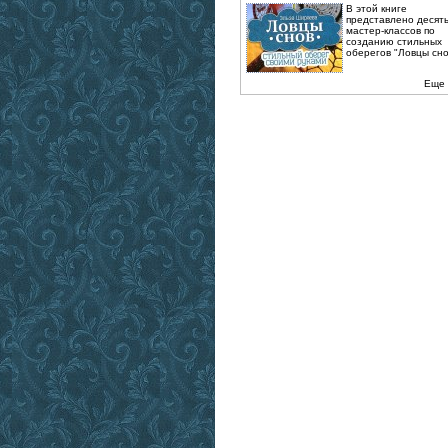
В этой книге
представлено десят
мастер-классов по
созданию стильных
оберегов "Ловцы снов
Еще 