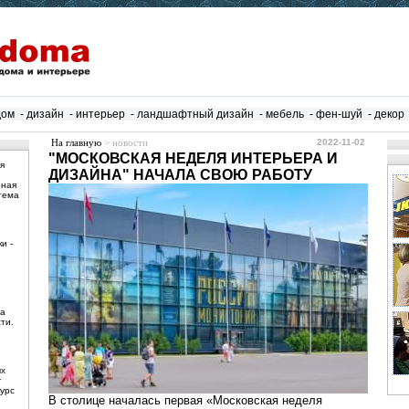
дом
-
дизайн
-
интерьер
-
ландшафтный дизайн
-
мебель
-
фен-шуй
-
декор
На главную
> новости
2022-11-02
"МОСКОВСКАЯ НЕДЕЛЯ ИНТЕРЬЕРА И
я
ДИЗАЙНА" НАЧАЛА СВОЮ РАБОТУ
рная
тема
и -
ма
ти.
ых
т
урс
В столице началась первая «Московская неделя