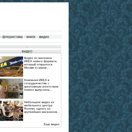
-
флористика
-
книги
-
видео
:
ВИДЕО
Видео из магазина
ИКЕА нового формата,
который открылся в
Москве в самом...
Компания ИКЕА в
сотрудничестве с
креативным агентством
Instinct выпустила...
Небольшое видео из
мебельного центра
Roomer, одного из
крупнейших магазинов...
Еще видео