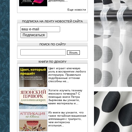
дизайнеры,...
Еще новости
ПОДПИСКА НА ЛЕНТУ НОВОСТЕЙ САЙТА
ПОИСК ПО САЙТУ
КНИГИ ПО ДЕКОРУ
Цвет играет ключевую
роль в восприятии любого
интерьера. Правильно
подобранные оттенки
способны не...
Хотите изучить технику
японского пэчворка? С
помощью книги Петра
Зырянова вы узнаете,
какие материалы и...
Из книги вы узнаете, что
такое потайная машинная
аппликация с трапунто,
чем интересна
игольная...