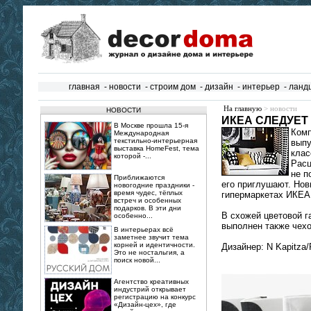
главная
-
новости
-
строим дом
-
дизайн
-
интерьер
-
ланд
На главную
> новости
НОВОСТИ
ИКЕА СЛЕДУЕТ
В Москве прошла 15‑я
Комп
Международная
текстильно‑интерьерная
выпу
выставка HomeFest, тема
клас
которой -...
Расц
не п
Приближаются
его приглушают. Нов
новогодние праздники -
время чудес, тёплых
гипермаркетах ИКЕА 
встреч и особенных
подарков. В эти дни
В схожей цветовой 
особенно...
выполнен также чехо
В интерьерах всё
заметнее звучит тема
корней и идентичности.
Дизайнер: N Kapitza/
Это не ностальгия, а
поиск новой...
Агентство креативных
индустрий открывает
регистрацию на конкурс
«Дизайн-цех», где