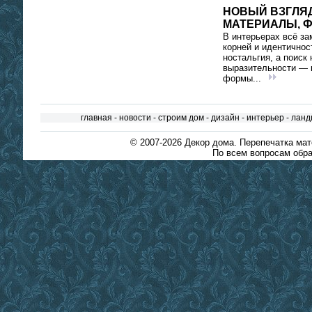
НОВЫЙ ВЗГЛЯД
МАТЕРИАЛЫ, 
В интерьерах всё за
корней и идентичнос
ностальгия, а поиск 
выразительности — 
формы...
главная
-
новости
-
строим дом
-
дизайн
-
интерьер
-
ланд
© 2007-2026
Декор дома
. Перепечатка ма
По всем вопросам обра