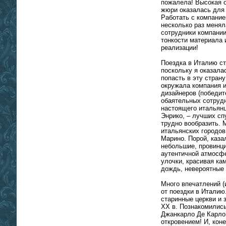
пожалела! Высокая о
жюри оказалась для
Работать с компание
несколько раз менял
сотрудники компани
тонкости материала 
реализации!
Поездка в Италию с
поскольку я оказала
попасть в эту стран
окружала компания и
дизайнеров (победит
обаятельных сотруд
настоящего итальянц
Энрико, – лучших сп
трудно вообразить. 
итальянских городов
Марино. Порой, казал
небольшие, провинци
аутентичной атмосф
улочки, красивая ка
дождь, невероятные
Много впечатлений (
от поездки в Италию
старинные церкви и 
XX в. Познакомились
Джанкарло Де Карло
откровением! И, кон