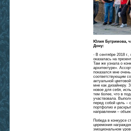
Юлия Бутримова, ча
Дону:
- В сентябре 2018 г.
оказалась на презен
Там же узнала о кон
архитектуре». Ассо
показался мне очен
соответствующим со
актуальной цветовой
мне как дизайнеру. 
новое для себя, исп
тем более, что в по
участвовала. Выполн
перед собой цель – 
портфолио и раскрыт
направлении – объе
Победа в конкурсе с
церемония награжде
эмоциональном уров