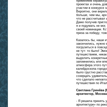
применяем керамогр
проектах и очень до
участии в конкурсе з
Вероятно, они верил
больше, чем мы, арх
что не рассчитывал 
Даже получив пригл
я и подумать не мог,
своей номинации. Кс
приза за победу, то
Казалось бы, наши и
закончились, нужно 
погрузиться в повсе
не тут- то было! Эм
путешествием, никак
выделить конкретные
запомнились или вп
атмосфера этого пу
калейдоскопа город
было грустно расста
созерцать удивитель
что сделало неповто
путешествия по Ита
Светлана Гринёва (
архитектор, Москва
- Я решила принять 
архитектуре» по рек