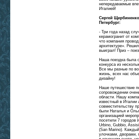
непередаваемые впе
Италией!
Сергей Щербиненко,
Петербург:
- Три года назад сл
керамогранит от ком
что компания провод
архитектуре». Решил
выиграл! Приз – пое
Наша поездка была 
конкурса из несколь
Все мы разные по во
жизнь, всех нас объ
дизайну!
Наше путешествие по
сопровождении очень
области. Нашу компа
известный в Италии 
совместительству пр
были Наталья и Оль
организацией меропр
посетили 7 городов И
Urbino, Gubbio, Assi
(San Marino). Кажды
улочками, дворами, 
в конечном счете, 