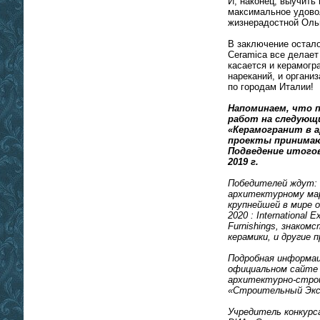
И, наконец, выучить
максимальное удово
жизнерадостной Оль
В заключение остал
Ceramica все делает
касается и керамогр
нареканий, и органи
по городам Италии!
Напоминаем, что 
работ на следующий
«Керамогранит в 
проекты принимают
Подведение итогов
2019 г.
Победителей ждут:
архитектурному ма
крупнейшей в мире
2020 : International E
Furnishings, знаком
керамики, и другие
Подробная информац
официальном сайте 
архитектурно-стро
«Строительный Экс
Учредитель конкурс