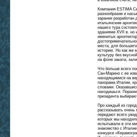
Компания ESTIMA Ce
разнообразии и нас
заранее разработан 
итальянским архитек
нашего тура состоял
зданиями XVII в. но
именитых архитекто
достопримечательно
места, для большего
историю. Но как же 
культуру без вкусно
на фоне заката, зал
Что больше всего п
Сан-Марино с ее из
находящимися на ве
панорама Италии, кр
словами. Оказавшись
находишься. Поразил
президента выбираю
Про каждый из город
рассказывать очень 
передают всего увид
которых мы находили
испытывали в эти м
знакомство с Италие
конкурсе «Керамогра