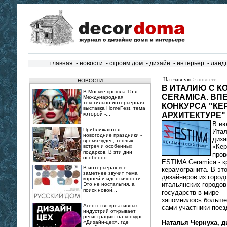
главная
-
новости
-
строим дом
-
дизайн
-
интерьер
-
ланд
На главную
> новости
НОВОСТИ
В ИТАЛИЮ С К
В Москве прошла 15‑я
CERAMICA. ВП
Международная
текстильно‑интерьерная
КОНКУРСА "КЕ
выставка HomeFest, тема
которой -...
АРХИТЕКТУРЕ"
В ию
Приближаются
Итал
новогодние праздники -
диза
время чудес, тёплых
«Кер
встреч и особенных
подарков. В эти дни
пров
особенно...
ESTIMA Ceramica - к
В интерьерах всё
керамогранита. В это
заметнее звучит тема
дизайнеров из город
корней и идентичности.
итальянских городов
Это не ностальгия, а
поиск новой...
государств в мире –
запомнилось больше 
Агентство креативных
сами участники поез
индустрий открывает
регистрацию на конкурс
Наталья Чернуха, д
«Дизайн-цех», где