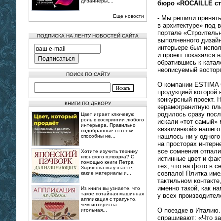
дизайнеры,...
бюро «ROCAILLE сту
Еще новости
- Мы решили принять
в архитектуре» под 
портале «Строительн
ПОДПИСКА НА ЛЕНТУ НОВОСТЕЙ САЙТА
выполненного дизайн
интерьере был испо
и проект показался 
обратившись к катал
неописуемый восторг
ПОИСК ПО САЙТУ
О компании ESTIMA 
продукцией которой 
конкурсный проект. 
КНИГИ ПО ДЕКОРУ
керамогранитную пли
родилось сразу пос
Цвет играет ключевую
роль в восприятии любого
искали «тот самый» 
интерьера. Правильно
«изюминкой» нашего 
подобранные оттенки
нашлось ни у одного
способны не...
на просторах интерн
все сомнения отпали
Хотите изучить технику
японского пэчворка? С
истинные цвет и фак
помощью книги Петра
тех, что на фото в с
Зырянова вы узнаете,
совпало! Плитка име
какие материалы и...
тактильном контакте
именно такой, как н
Из книги вы узнаете, что
такое потайная машинная
у всех производител
аппликация с трапунто,
чем интересна
О поездке в Италию.
игольная...
спрашивают: «Что з