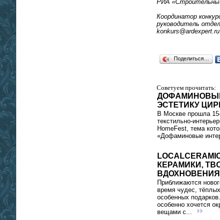
РИА «Строительны
Координатор конкур
руководитель отдела
konkurs@ardexpert.ru
Поделиться…
Советуем прочитать:
ДОФАМИНОВЫЕ
ЭСТЕТИКУ ЦИР
В Москве прошла 15
текстильно‑интерьер
HomeFest, тема кото
«Дофаминовые интер
LOCALCERAMIC
КЕРАМИКИ, ТВ
ВДОХНОВЕНИЯ
Приближаются новог
время чудес, тёплых
особенных подарков.
особенно хочется ок
вещами с...