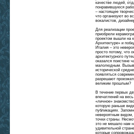
качестве людей, отд
понравившуюся работ
– настоящее творческ
что организуют во в
вокалистов, дизайнер
Для реализации прое
приобрели керамогр
проектом вышли на к
Архитектуре» и побе
Италия – это неверо
просто потому, что 
архитектурного путе
оказался поистине ч
малолюдным. Вызыва
исторической средне
появляться совреме
разрешают проезжат
великим прошлым?
В течение первых дв
впечатлений на весь
«личное» знакомство
которую раньше вид
публикациях. Запомн
невероятным видом,
точки страны. Несмо
это не мешало нам н
удивительной стран
которые сопровождал