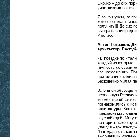
Энрико – до сих пор
участниками нашего 
Я за конкурсы, за по
которые талантливы
получить!!! До сих п
выиграть в очередно
Италию.
Антон Петраков, Диз
архитектор, Респуб
- В поездке по Итали
каждый из которых –
личность со своим 
его населяющих. По
притяжения стали н
бесконечно милая п
За 5 дней объездили
небольшую Республи
множество объектов
познакомились с ис
архитектуры. Все э
прекрасными людьми,
вкусной едой. Могу 
повторить такое пут
улечу в «архитектур
благодарность комп
высочайший уровень