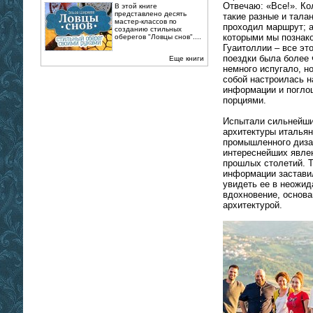
Отвечаю: «Все!». Ко
В этой книге
представлено десять
такие разные и тала
мастер-классов по
проходил маршрут; а
созданию стильных
которыми мы познак
оберегов "Ловцы снов"....
Гуаитоллии – все эт
поездки была более
Еще книги
немного испугало, но
собой настроилась н
информации и погло
порциями.
Испытали сильнейши
архитектуры италья
промышленного дизай
интереснейших явле
прошлых столетий. 
информации заставил
увидеть ее в неожид
вдохновение, основа
архитектурой.