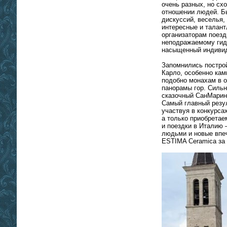
очень разных, но с
отношении людей. Б
дискуссий, веселья,
интересные и талант
организаторам поезд
неподражаемому гид
насыщенный индивид
Запомнились постро
Карло, особенно камп
подобно монахам в о
панорамы гор. Сильн
сказочный СанМарино
Самый главный резул
участвуя в конкурсах
а только приобретае
и поездки в Италию 
людьми и новые впе
ESTIMA Ceramica за