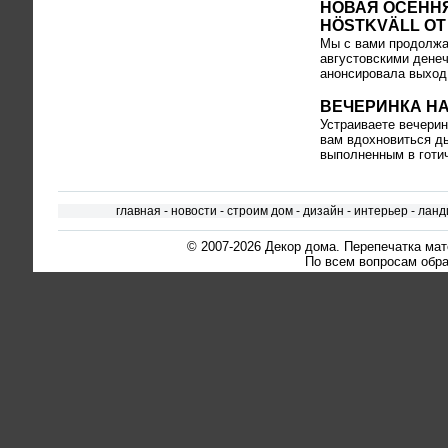
НОВАЯ ОСЕНН
HÖSTKVÄLL ОТ
Мы с вами продолж
августовскими денеч
анонсировала выход 
ВЕЧЕРИНКА НА
Устраиваете вечерин
вам вдохновиться д
выполненным в готич
главная
-
новости
-
строим дом
-
дизайн
-
интерьер
-
ланд
© 2007-2026
Декор дома
. Перепечатка ма
По всем вопросам обра