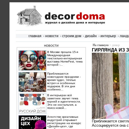
главная
-
новости
-
строим дом
-
дизайн
-
интерьер
-
ланд
На главную
> декор
НОВОСТИ
ГИРЛЯНДА ИЗ 
В Москве прошла 15‑я
Международная
текстильно‑интерьерная
выставка HomeFest, тема
которой -...
Приближаются
новогодние праздники -
время чудес, тёплых
встреч и особенных
подарков. В эти дни
особенно...
В интерьерах всё
заметнее звучит тема
корней и идентичности.
Это не ностальгия, а
поиск новой...
Агентство креативных
индустрий открывает
Приближается светл
регистрацию на конкурс
Ассоциируется она с
«Дизайн-цех», где