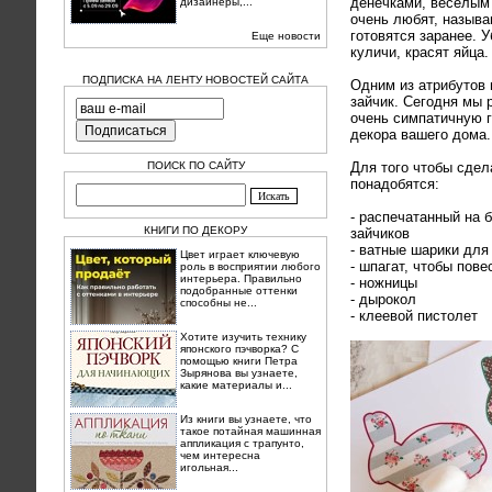
денечками, веселым
дизайнеры,...
очень любят, называ
готовятся заранее. 
Еще новости
куличи, красят яйца.
ПОДПИСКА НА ЛЕНТУ НОВОСТЕЙ САЙТА
Одним из атрибутов
зайчик. Сегодня мы 
очень симпатичную 
декора вашего дома.
ПОИСК ПО САЙТУ
Для того чтобы сде
понадобятся:
- распечатанный на 
КНИГИ ПО ДЕКОРУ
зайчиков
- ватные шарики для
Цвет играет ключевую
- шпагат, чтобы пове
роль в восприятии любого
интерьера. Правильно
- ножницы
подобранные оттенки
- дырокол
способны не...
- клеевой пистолет
Хотите изучить технику
японского пэчворка? С
помощью книги Петра
Зырянова вы узнаете,
какие материалы и...
Из книги вы узнаете, что
такое потайная машинная
аппликация с трапунто,
чем интересна
игольная...