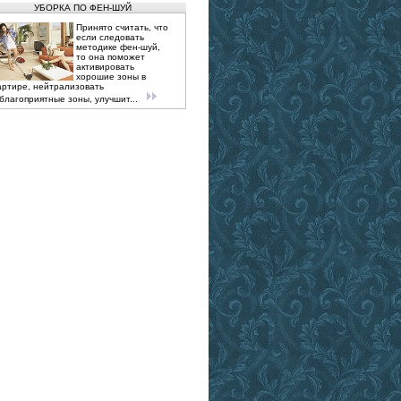
УБОРКА ПО ФЕН-ШУЙ
Принято считать, что
если следовать
методике фен-шуй,
то она поможет
активировать
хорошие зоны в
артире, нейтрализовать
благоприятные зоны, улучшит...