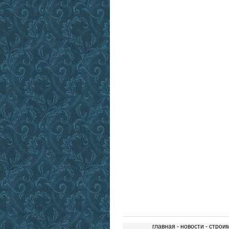
главная
-
новости
-
строи