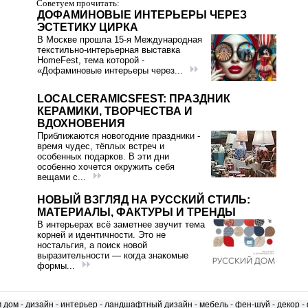
Советуем прочитать:
ДОФАМИНОВЫЕ ИНТЕРЬЕРЫ ЧЕРЕЗ
ЭСТЕТИКУ ЦИРКА
В Москве прошла 15‑я Международная
текстильно‑интерьерная выставка
HomeFest, тема которой -
«Дофаминовые интерьеры через...
LOCALCERAMICSFEST: ПРАЗДНИК
КЕРАМИКИ, ТВОРЧЕСТВА И
ВДОХНОВЕНИЯ
Приближаются новогодние праздники -
время чудес, тёплых встреч и
особенных подарков. В эти дни
особенно хочется окружить себя
вещами с...
НОВЫЙ ВЗГЛЯД НА РУССКИЙ СТИЛЬ:
МАТЕРИАЛЫ, ФАКТУРЫ И ТРЕНДЫ
В интерьерах всё заметнее звучит тема
корней и идентичности. Это не
ностальгия, а поиск новой
выразительности — когда знакомые
формы...
м дом
-
дизайн
-
интерьер
-
ландшафтный дизайн
-
мебель
-
фен-шуй
-
декор
-