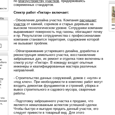
по
благоустройству участков
, придерживаясь
современных стандартов.
вости
Спектр работ «Гектар» включает:
ЙТА
- Обновление дизайна участка. Компания
расчищает
участок
от камней, сорняков и старых деревьев на
кв
высоком технологическом уровне. Сотрудники компании
не
выравнивают поверхность под газоны, обогащают почву
и пр. Результатом сотрудничества с профессионалами
компании становится территория, содержание которой
не вызывает проблем.
- Облагораживание устаревшего дизайна, доработка и
реконструкция земельного участка, восстановление
заброшенных дач, их ремонт и отделка тоже включены в
ую
спектр услуг «Гектар». В команду входят опытные
юбого
но
инженеры и квалифицированные мастера различных
и
направлений.
- Строительство дачных сооружений, домов с «нуля» и
ику
«под ключ». При необходимости в комплекс работ могут
 С
а
входить демонтаж фундаментов и строений, уборка и
,
вывоз строительного и садового мусора, сварочные
работы.
 что
- Подготовку заброшенного участка к продаже, что
инная
то,
является немаловажным аспектом успешной сделки.
Чтобы быстро и выгодно продать дачный участок, его
следует привести в товарный вид. Для этого