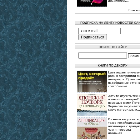
дизайнеры,...
Еще но
ПОДПИСКА НА ЛЕНТУ НОВОСТЕЙ СА
ПОИСК ПО САЙТУ
КНИГИ ПО ДЕКОРУ
Цвет играет ключев
роль в восприятии л
интерьера. Правиль
подобранные оттенк
способны не...
Хотите изучить техн
японского пэчворка?
помощью книги Петр
Зырянова вы узнаете
какие материалы и...
Из книги вы узнаете,
такое потайная маш
аппликация с трапун
чем интересна
игольная...