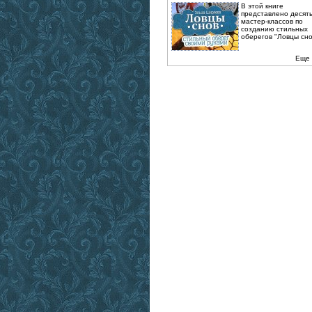
В этой книге
представлено десят
мастер-классов по
созданию стильных
оберегов "Ловцы снов
Еще 