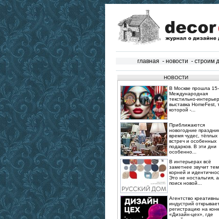
главная
-
новости
-
строим 
НОВОСТИ
В Москве прошла 15‑
Международная
текстильно‑интерье
выставка HomeFest, 
которой -...
Приближаются
новогодние праздник
время чудес, тёплых
встреч и особенных
подарков. В эти дни
особенно...
В интерьерах всё
заметнее звучит те
корней и идентичнос
Это не ностальгия, а
поиск новой...
Агентство креативн
индустрий открывае
регистрацию на конк
«Дизайн-цех», где