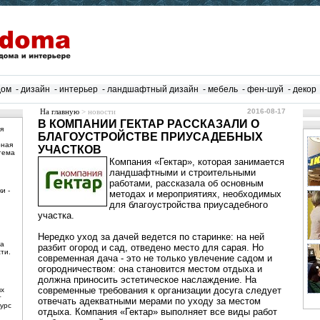
дом
-
дизайн
-
интерьер
-
ландшафтный дизайн
-
мебель
-
фен-шуй
-
декор
На главную
> новости
2016-08-17
В КОМПАНИИ ГЕКТАР РАССКАЗАЛИ О
я
БЛАГОУСТРОЙСТВЕ ПРИУСАДЕБНЫХ
рная
УЧАСТКОВ
тема
Компания «Гектар», которая занимается
ландшафтными и строительными
работами, рассказала об основным
и -
методах и мероприятиях, необходимых
для благоустройства приусадебного
участка.
Нередко уход за дачей ведется по старинке: на ней
ма
разбит огород и сад, отведено место для сарая. Но
ти.
современная дача - это не только увлечение садом и
огородничеством: она становится местом отдыха и
должна приносить эстетическое наслаждение. На
современные требования к организации досуга следует
ых
т
отвечать адекватными мерами по уходу за местом
урс
отдыха. Компания «Гектар» выполняет все виды работ