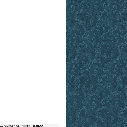
флористика
-
книги
-
видео