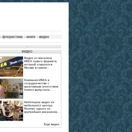
-
флористика
-
книги
-
видео
:
ВИДЕО
Видео из магазина
ИКЕА нового формата,
который открылся в
Москве в самом...
Компания ИКЕА в
сотрудничестве с
креативным агентством
Instinct выпустила...
Небольшое видео из
мебельного центра
Roomer, одного из
крупнейших магазинов...
Еще видео