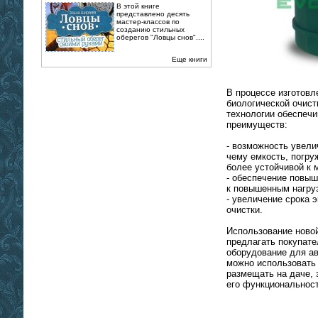
В этой книге
представлено десять
мастер-классов по
созданию стильных
оберегов "Ловцы снов"....
Еще книги
В процессе изготовл
биологической очист
технологии обеспеч
преимуществ:
- возможность увели
чему емкость, погру
более устойчивой к
- обеспечение повыш
к повышенным нагру
- увеличение срока 
очистки.
Использование новой
предлагать покупат
оборудование для ав
можно использовать
размещать на даче, 
его функциональност