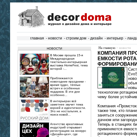
главная
-
новости
-
строим дом
-
дизайн
-
интерьер
-
ланд
На главную
> новости
НОВОСТИ
КОМПАНИЯ ПР
В Москве прошла 15‑я
ЕМКОСТИ РОТ
Международная
текстильно‑интерьерная
ФОРМИРОВАН
выставка HomeFest, тема
которой -...
Сист
EvoS
ново
Приближаются
новогодние праздники -
объя
время чудес, тёплых
новы
встреч и особенных
подарков. В эти дни
технологии ротацион
особенно...
чему более устойчи
В интерьерах всё
заметнее звучит тема
Компания «Промсток
корней и идентичности.
также тем, кто план
Это не ностальгия, а
поиск новой...
заняться сооружение
дачном или загородн
Теперь в станциях б
Агентство креативных
индустрий открывает
применяются емкости
регистрацию на конкурс
ротационного формир
«Дизайн-цех», где