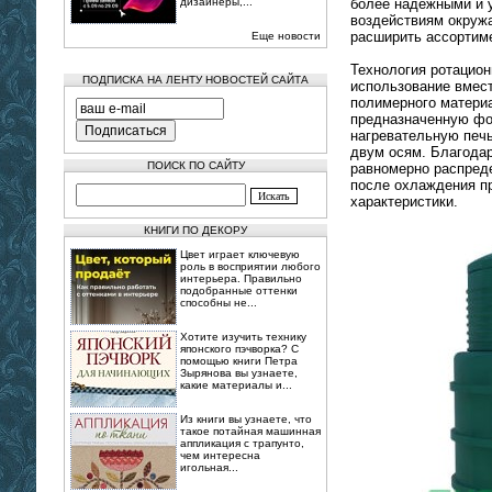
дизайнеры,...
более надежными и 
воздействиям окруж
расширить ассортим
Еще новости
Технология ротацио
ПОДПИСКА НА ЛЕНТУ НОВОСТЕЙ САЙТА
использование вмест
полимерного материа
предназначенную фо
нагревательную печ
двум осям. Благода
ПОИСК ПО САЙТУ
равномерно распреде
после охлаждения п
характеристики.
КНИГИ ПО ДЕКОРУ
Цвет играет ключевую
роль в восприятии любого
интерьера. Правильно
подобранные оттенки
способны не...
Хотите изучить технику
японского пэчворка? С
помощью книги Петра
Зырянова вы узнаете,
какие материалы и...
Из книги вы узнаете, что
такое потайная машинная
аппликация с трапунто,
чем интересна
игольная...