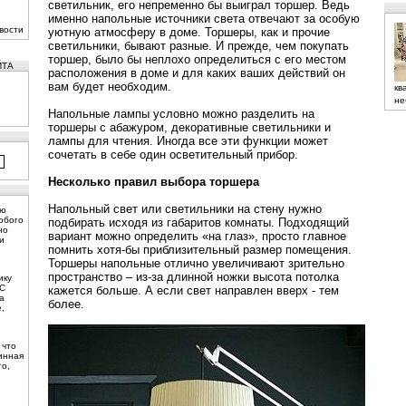
светильник, его непременно бы выиграл торшер. Ведь
именно напольные источники света отвечают за особую
вости
уютную атмосферу в доме. Торшеры, как и прочие
светильники, бывают разные. И прежде, чем покупать
торшер, было бы неплохо определиться с его местом
ЙТА
расположения в доме и для каких ваших действий он
вам будет необходим.
кв
не
Напольные лампы условно можно разделить на
торшеры с абажуром, декоративные светильники и
лампы для чтения. Иногда все эти функции может
сочетать в себе один осветительный прибор.
Несколько правил выбора торшера
Напольный свет или
светильники на стену
нужно
ую
юбого
подбирать исходя из габаритов комнаты. Подходящий
но
вариант можно определить «на глаз», просто главное
и
помнить хотя-бы приблизительный размер помещения.
Торшеры напольные
отлично увеличивают зрительно
пространство – из-за длинной ножки высота потолка
ику
 С
кажется больше. А если свет направлен вверх - тем
а
более.
,
 что
инная
то,