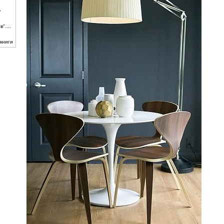
ь
"....
книги