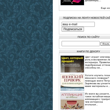
дизайнеры,...
Еще но
ПОДПИСКА НА ЛЕНТУ НОВОСТЕЙ СА
ПОИСК ПО САЙТУ
КНИГИ ПО ДЕКОРУ
Цвет играет ключев
роль в восприятии л
интерьера. Правиль
подобранные оттенк
способны не...
Хотите изучить техн
японского пэчворка?
помощью книги Петр
Зырянова вы узнаете
какие материалы и...
Из книги вы узнаете,
такое потайная маш
аппликация с трапун
чем интересна
игольная...