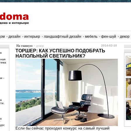
дом
-
дизайн
-
интерьер
-
ландшафтный дизайн
-
мебель
-
фен-шуй
-
декор
На главную
> декор
2014-02-10
ТОРШЕР: КАК УСПЕШНО ПОДОБРАТЬ
я
НАПОЛЬНЫЙ СВЕТИЛЬНИК?
рная
тема
и -
ма
ти.
ых
т
урс
Если бы сейчас проходил конкурс на самый лучший