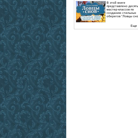
В этой книге
представлено десят
мастер-классов по
созданию стильных
оберегов "Ловцы снов
Еще 