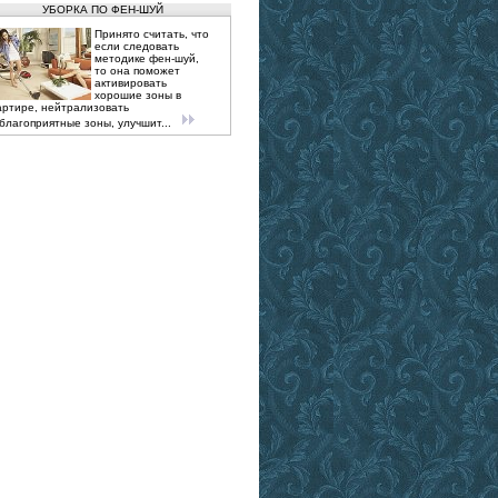
УБОРКА ПО ФЕН-ШУЙ
Принято считать, что
если следовать
методике фен-шуй,
то она поможет
активировать
хорошие зоны в
артире, нейтрализовать
благоприятные зоны, улучшит...