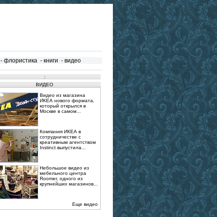
-
флористика
-
книги
-
видео
:
ВИДЕО
Видео из магазина
ИКЕА нового формата,
который открылся в
Москве в самом...
Компания ИКЕА в
сотрудничестве с
креативным агентством
Instinct выпустила...
Небольшое видео из
мебельного центра
Roomer, одного из
крупнейших магазинов...
Еще видео