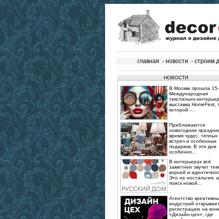
главная
-
новости
-
строим 
НОВОСТИ
В Москве прошла 15‑
Международная
текстильно‑интерье
выставка HomeFest, 
которой -...
Приближаются
новогодние праздник
время чудес, тёплых
встреч и особенных
подарков. В эти дни
особенно...
В интерьерах всё
заметнее звучит те
корней и идентичнос
Это не ностальгия, а
поиск новой...
Агентство креативн
индустрий открывае
регистрацию на конк
«Дизайн-цех», где