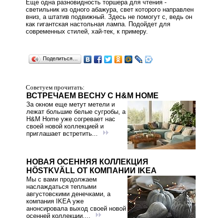
Еще одна разновидность торшера для чтения -
светильник из одного абажура, свет которого направлен
вниз, а штатив подвижный. Здесь не помогут с, ведь он
как гигантская настольная лампа. Подойдет для
современных стилей, хай-тек, к примеру.
Поделиться…
Советуем прочитать:
ВСТРЕЧАЕМ ВЕСНУ С Н&M HOME
За окном еще метут метели и
лежат большие белые сугробы, а
H&M Home уже согревает нас
своей новой коллекцией и
приглашает встретить...
НОВАЯ ОСЕННЯЯ КОЛЛЕКЦИЯ
HÖSTKVÄLL ОТ КОМПАНИИ IKEA
Мы с вами продолжаем
наслаждаться теплыми
августовскими денечками, а
компания IKEA уже
анонсировала выход своей новой
осенней коллекции....