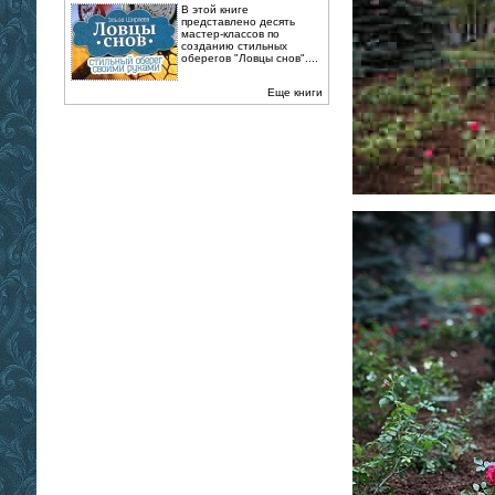
В этой книге
представлено десять
мастер-классов по
созданию стильных
оберегов "Ловцы снов"....
Еще книги