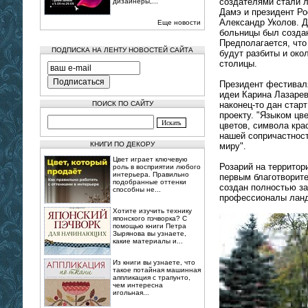
создателями стали 
дизайнеры,...
Дамэ и президент Ро
Александр Уколов. Д
Еще новости
больницы был создан
Предполагается, чт
ПОДПИСКА НА ЛЕНТУ НОВОСТЕЙ САЙТА
будут разбиты и око
столицы.
Президент фестива
идеи Карина Лазарев
ПОИСК ПО САЙТУ
наконец-то дан стар
проекту. "Языком цве
цветов, символа кра
нашей сопричастнос
КНИГИ ПО ДЕКОРУ
миру".
Цвет играет ключевую
Розарий на территор
роль в восприятии любого
интерьера. Правильно
первым благотворит
подобранные оттенки
создан полностью за
способны не...
профессионалы ланд
Хотите изучить технику
японского пэчворка? С
помощью книги Петра
Зырянова вы узнаете,
какие материалы и...
Из книги вы узнаете, что
такое потайная машинная
аппликация с трапунто,
чем интересна
игольная...