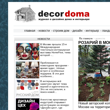
главная
-
новости
-
строим дом
-
дизайн
-
интерьер
-
ланд
На главную
> новости
НОВОСТИ
РОЗАРИЙ В МО
В Москве прошла 15‑я
Международная
текстильно‑интерьерная
выставка HomeFest, тема
которой -...
Приближаются
новогодние праздники -
время чудес, тёплых
встреч и особенных
подарков. В эти дни
особенно...
В интерьерах всё
заметнее звучит тема
корней и идентичности.
Это не ностальгия, а
поиск новой...
Агентство креативных
индустрий открывает
Новый авторский ко
регистрацию на конкурс
Москве на территори
«Дизайн-цех», где