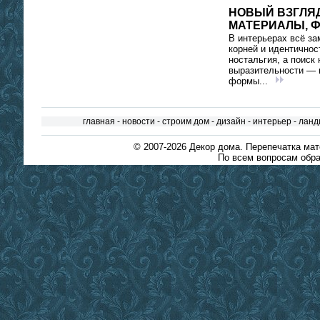
НОВЫЙ ВЗГЛЯД
МАТЕРИАЛЫ, 
В интерьерах всё за
корней и идентичнос
ностальгия, а поиск 
выразительности — 
формы...
главная
-
новости
-
строим дом
-
дизайн
-
интерьер
-
ланд
© 2007-2026
Декор дома
. Перепечатка ма
По всем вопросам обра