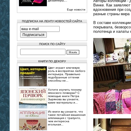
Авторы коллекции -
дизайнеры,...
Винке. Как заявляют
вдохновения при соз
Еще новости
разные страны мира 
ПОДПИСКА НА ЛЕНТУ НОВОСТЕЙ САЙТА
В составе коллекции
покрывала, безворсо
полотенца и халаты
ПОИСК ПО САЙТУ
КНИГИ ПО ДЕКОРУ
Цвет играет ключевую
роль в восприятии любого
интерьера. Правильно
подобранные оттенки
способны не...
Хотите изучить технику
японского пэчворка? С
помощью книги Петра
Зырянова вы узнаете,
какие материалы и...
Из книги вы узнаете, что
такое потайная машинная
аппликация с трапунто,
чем интересна
игольная...