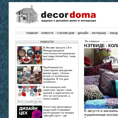
главная
-
новости
-
строим дом
-
дизайн
-
интерьер
-
ланд
На главную
> новости
НОВОСТИ
НЭТВИДЕ - КО
В Москве прошла 15‑я
Международная
текстильно‑интерьерная
выставка HomeFest, тема
которой -...
Приближаются
новогодние праздники -
время чудес, тёплых
встреч и особенных
подарков. В эти дни
особенно...
В интерьерах всё
заметнее звучит тема
корней и идентичности.
Это не ностальгия, а
поиск новой...
Агентство креативных
индустрий открывает
В августе в магазин
регистрацию на конкурс
ограниченная коллекц
«Дизайн-цех», где