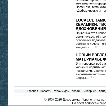
текстильно‑интерьер
HomeFest, тема кото
«Дофаминовые интер
LOCALCERAMIC
КЕРАМИКИ, ТВ
ВДОХНОВЕНИЯ
Приближаются новог
время чудес, тёплых
особенных подарков.
особенно хочется ок
вещами с...
НОВЫЙ ВЗГЛЯД
МАТЕРИАЛЫ, 
В интерьерах всё за
корней и идентичнос
ностальгия, а поиск 
выразительности — 
формы...
главная
-
новости
-
строим дом
-
дизайн
-
интерьер
-
ланд
© 2007-2026
Декор дома
. Перепечатка ма
По всем вопросам обра