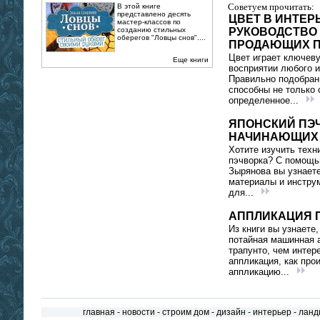
Советуем прочитать:
В этой книге
представлено десять
ЦВЕТ В ИНТЕР
мастер-классов по
созданию стильных
РУКОВОДСТВО
оберегов "Ловцы снов"....
ПРОДАЮЩИХ П
Цвет играет ключев
Еще книги
восприятии любого и
Правильно подобран
способны не только 
определенное...
ЯПОНСКИЙ ПЭ
НАЧИНАЮЩИХ
Хотите изучить техн
пэчворка? С помощь
Зырянова вы узнаете
материалы и инстру
для...
АППЛИКАЦИЯ 
Из книги вы узнаете,
потайная машинная 
трапунто, чем интер
аппликация, как про
аппликацию...
главная
-
новости
-
строим дом
-
дизайн
-
интерьер
-
ланд