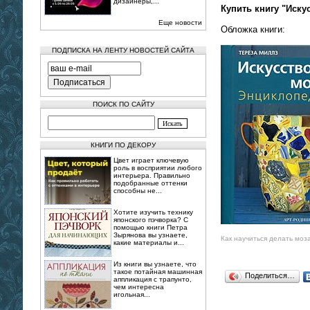
дизайнеры,...
Купить книгу "Иску
Еще новости
Обложка книги:
ПОДПИСКА НА ЛЕНТУ НОВОСТЕЙ САЙТА
ПОИСК ПО САЙТУ
КНИГИ ПО ДЕКОРУ
Цвет играет ключевую
роль в восприятии любого
интерьера. Правильно
подобранные оттенки
способны не...
Хотите изучить технику
японского пэчворка? С
помощью книги Петра
Зырянова вы узнаете,
Как научиться делать моз
какие материалы и...
Из книги вы узнаете, что
такое потайная машинная
Поделиться…
аппликация с трапунто,
чем интересна
игольная...