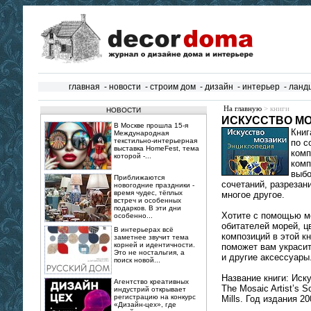
главная
-
новости
-
строим дом
-
дизайн
-
интерьер
-
ланд
На главную
> книги
НОВОСТИ
ИСКУССТВО МО
В Москве прошла 15‑я
Книг
Международная
текстильно‑интерьерная
по с
выставка HomeFest, тема
комп
которой -...
комп
выбо
Приближаются
сочетаний, разрезани
новогодние праздники -
время чудес, тёплых
многое другое.
встреч и особенных
подарков. В эти дни
Хотите с помощью мо
особенно...
обитателей морей, ц
В интерьерах всё
композиций в этой к
заметнее звучит тема
корней и идентичности.
поможет вам украсит
Это не ностальгия, а
и другие аксессуары
поиск новой...
Название книги: Иск
Агентство креативных
The Mosaic Artist’s 
индустрий открывает
регистрацию на конкурс
Mills. Год издания 20
«Дизайн-цех», где