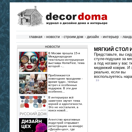
главная
-
новости
-
строим дом
-
дизайн
-
интерьер
-
ланд
НОВОСТИ
МЯГКИЙ СТОЛ 
В Москве прошла 15‑я
Представьте, вы сид
Международная
стуле-подушке за мя
текстильно‑интерьерная
а под ногами у вас 
выставка HomeFest, тема
которой -...
медвежий коврик. И 
реально, если вы
Приближаются
воспользуетесь нара
новогодние праздники -
время чудес, тёплых
встреч и особенных
подарков. В эти дни
особенно...
В интерьерах всё
заметнее звучит тема
корней и идентичности.
Это не ностальгия, а
поиск новой...
Агентство креативных
индустрий открывает
регистрацию на конкурс
«Дизайн-цех», где