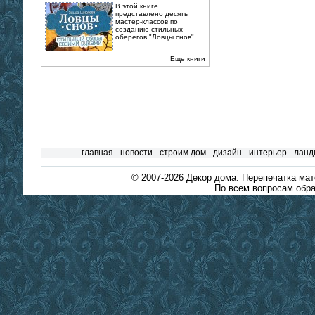
В этой книге
представлено десять
мастер-классов по
созданию стильных
оберегов "Ловцы снов"....
Еще книги
главная
-
новости
-
строим дом
-
дизайн
-
интерьер
-
ланд
© 2007-2026
Декор дома
. Перепечатка ма
По всем вопросам обра