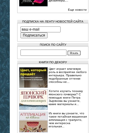
дизайнеры,...
Еще новости
ПОДПИСКА НА ЛЕНТУ НОВОСТЕЙ САЙТА
ПОИСК ПО САЙТУ
КНИГИ ПО ДЕКОРУ
Цвет играет ключевую
роль в восприятии любого
интерьера. Правильно
подобранные оттенки
способны не...
Хотите изучить технику
японского пэчворка? С
помощью книги Петра
Зырянова вы узнаете,
какие материалы и...
Из книги вы узнаете, что
такое потайная машинная
аппликация с трапунто,
чем интересна
игольная...